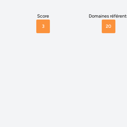
Score
Domaines référent
3
20