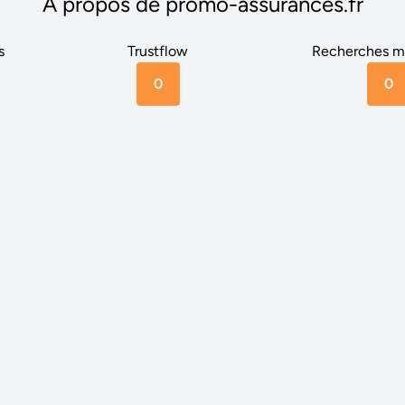
A propos de promo-assurances.fr
s
Trustflow
Recherches m
0
0