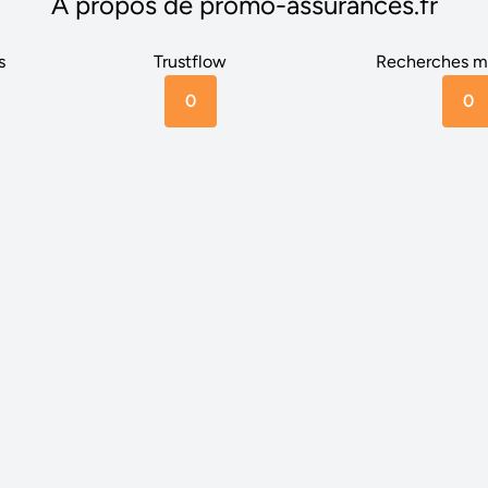
A propos de promo-assurances.fr
s
Trustflow
Recherches m
0
0