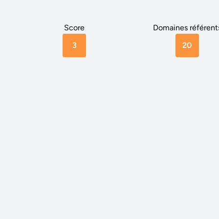
Score
Domaines référent
3
20