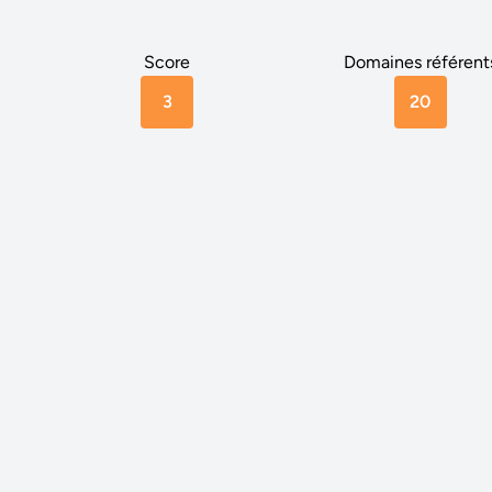
Score
Domaines référent
3
20