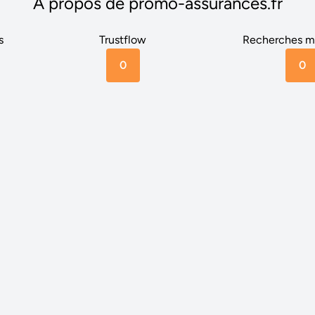
A propos de promo-assurances.fr
s
Trustflow
Recherches m
0
0