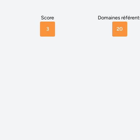
Score
Domaines référent
3
20