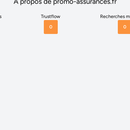
A propos de promo-assurances.fr
s
Trustflow
Recherches m
0
0