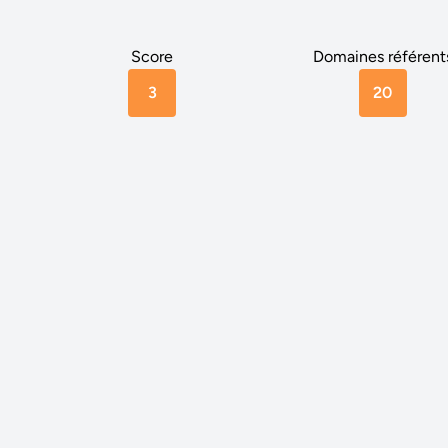
Score
Domaines référent
3
20