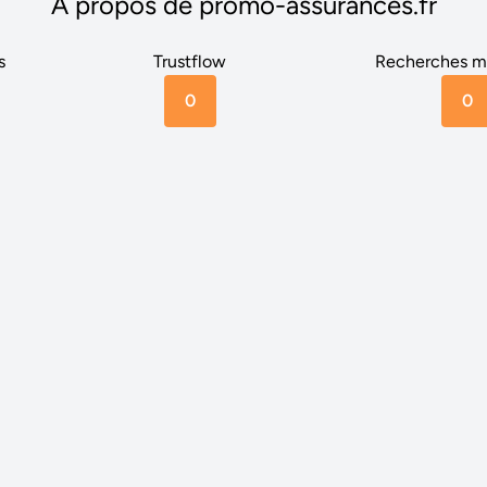
A propos de promo-assurances.fr
s
Trustflow
Recherches m
0
0