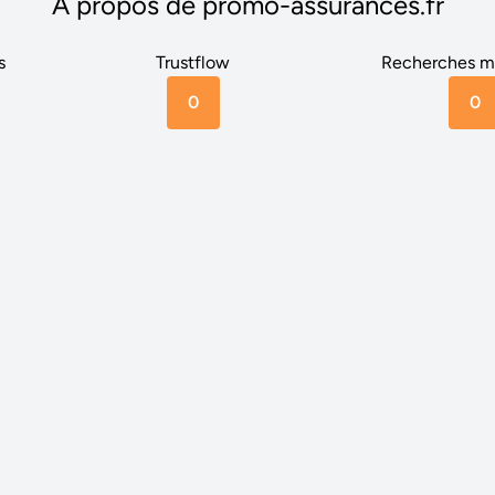
A propos de promo-assurances.fr
s
Trustflow
Recherches m
0
0