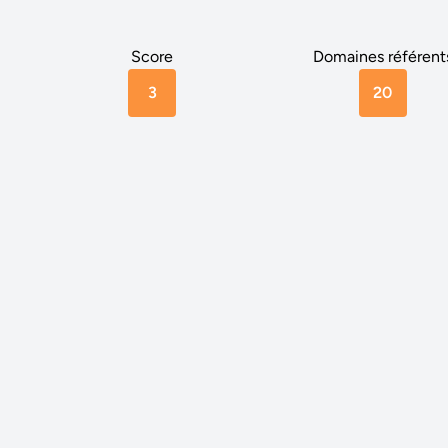
Score
Domaines référent
3
20